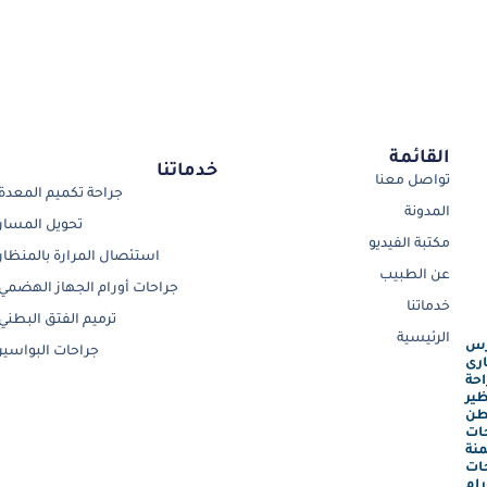
القائمة
خدماتنا
تواصل معنا
جراحة تكميم المعدة
المدونة
تحويل المسار
مكتبة الفيديو
استئصال المرارة بالمنظار
عن الطبيب
جراحات أورام الجهاز الهضمي
خدماتنا
ترميم الفتق البطني
الرئيسية
رس
جراحات البواسير
رى
احة
ظير
طن
ات
نة
ات
رام