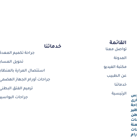
القائمة
خدماتنا
تواصل معنا
جراحة تكميم المعدة
المدونة
تحويل المسار
مكتبة الفيديو
استئصال المرارة بالمنظار
عن الطبيب
جراحات أورام الجهاز الهضمي
خدماتنا
ترميم الفتق البطني
الرئيسية
رس
جراحات البواسير
رى
احة
ظير
طن
ات
نة
ات
رام