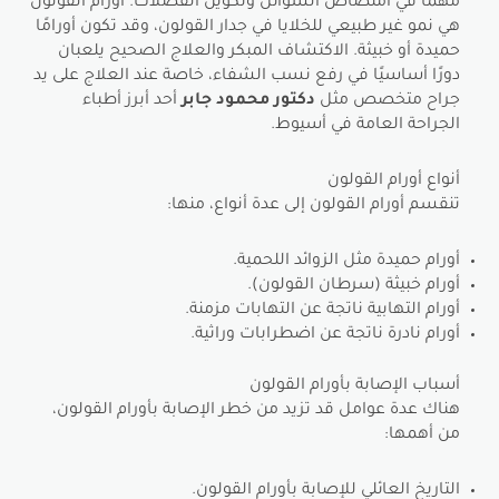
مهمًا في امتصاص السوائل وتكوين الفضلات. أورام القولون
هي نمو غير طبيعي للخلايا في جدار القولون، وقد تكون أورامًا
حميدة أو خبيثة. الاكتشاف المبكر والعلاج الصحيح يلعبان
دورًا أساسيًا في رفع نسب الشفاء، خاصة عند العلاج على يد
جراح متخصص مثل
دكتور محمود جابر
أحد أبرز أطباء
الجراحة العامة في أسيوط.
أنواع أورام القولون
تنقسم أورام القولون إلى عدة أنواع، منها:
أورام حميدة مثل الزوائد اللحمية.
أورام خبيثة (سرطان القولون).
أورام التهابية ناتجة عن التهابات مزمنة.
أورام نادرة ناتجة عن اضطرابات وراثية.
أسباب الإصابة بأورام القولون
هناك عدة عوامل قد تزيد من خطر الإصابة بأورام القولون،
من أهمها:
التاريخ العائلي للإصابة بأورام القولون.