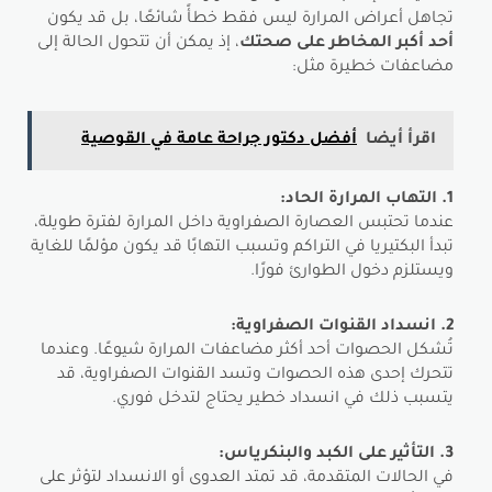
تجاهل أعراض المرارة ليس فقط خطأً شائعًا، بل قد يكون
أحد أكبر المخاطر على صحتك
، إذ يمكن أن تتحول الحالة إلى
مضاعفات خطيرة مثل:
اقرأ أيضا
أفضل دكتور جراحة عامة في القوصية
1. التهاب المرارة الحاد:
عندما تحتبس العصارة الصفراوية داخل المرارة لفترة طويلة،
تبدأ البكتيريا في التراكم وتسبب التهابًا قد يكون مؤلمًا للغاية
ويستلزم دخول الطوارئ فورًا.
2. انسداد القنوات الصفراوية:
تُشكل الحصوات أحد أكثر مضاعفات المرارة شيوعًا. وعندما
تتحرك إحدى هذه الحصوات وتسد القنوات الصفراوية، قد
يتسبب ذلك في انسداد خطير يحتاج لتدخل فوري.
3. التأثير على الكبد والبنكرياس:
في الحالات المتقدمة، قد تمتد العدوى أو الانسداد لتؤثر على