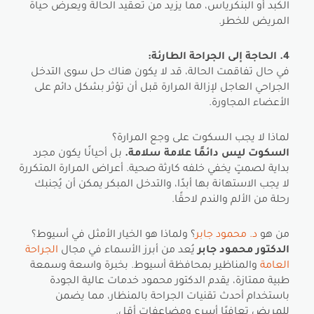
الكبد أو البنكرياس، مما يزيد من تعقيد الحالة ويعرض حياة
المريض للخطر.
4. الحاجة إلى الجراحة الطارئة:
في حال تفاقمت الحالة، قد لا يكون هناك حل سوى التدخل
الجراحي العاجل لإزالة المرارة قبل أن تؤثر بشكل دائم على
الأعضاء المجاورة.
لماذا لا يجب السكوت على وجع المرارة؟
السكوت ليس دائمًا علامة سلامة.
بل أحيانًا يكون مجرد
بداية لصمتٍ يخفي خلفه كارثة صحية. أعراض المرارة المتكررة
لا يجب الاستهانة بها أبدًا، والتدخل المبكر يمكن أن يُجنبك
رحلة من الألم والندم لاحقًا.
من هو
د. محمود جابر
؟ ولماذا هو الخيار الأمثل في أسيوط؟
الدكتور محمود جابر
يُعد من أبرز الأسماء في مجال
الجراحة
العامة
والمناظير بمحافظة أسيوط. بخبرة واسعة وسمعة
طبية ممتازة، يقدم الدكتور محمود خدمات عالية الجودة
باستخدام أحدث تقنيات الجراحة بالمنظار، مما يضمن
للمريض تعافيًا أسرع ومضاعفات أقل.