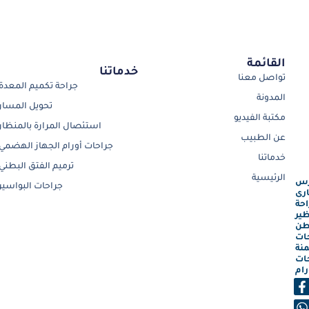
القائمة
خدماتنا
تواصل معنا
جراحة تكميم المعدة
المدونة
تحويل المسار
مكتبة الفيديو
استئصال المرارة بالمنظار
عن الطبيب
جراحات أورام الجهاز الهضمي
خدماتنا
ترميم الفتق البطني
الرئيسية
رس
جراحات البواسير
رى
احة
ظير
طن
ات
نة
ات
رام
F
a
h
c
a