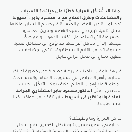
لماذا قد تُشكّل المرارة خطرًا على حياتك؟ الأسباب
والمضاعفات وطرق العلاج مع د. محمود جابر – أسيوط
تُعد المرارة من الأعضاء الصغيرة في جسم الإنسان، ولكنها
تحمل أهمية كبيرة في عملية الهضم وتخزين العصارة
الصفراوية التي تساعد على تفتيت الدهون. ورغم صِغَر
حجمها، إلا أن تجاهل أعراضها قد يؤدي إلى مشاكل صحية
جسيمة، تبدأ من الآلام البسيطة وقد تنتهي بمضاعفات
خطيرة تحتاج إلى تدخل جراحي عاجل.
في هذا المقال، نأخذك في رحلة معرفية حول خطورة أمراض
المرارة، وأهم الأعراض التي تستوجب الانتباه، والمضاعفات
المحتملة عند إهمال العلاج، وكيف يمكن لتدخّل الطبيب
المختص – مثل
الدكتور محمود جابر استشاري الجراحة
العامة والمناظير في أسيوط
– أن يُنقذك من عواقب قد لا
تُحمد عقباها.
ما هي المرارة وما وظيفتها؟
المرارة هي عضو صغير يشبه شكل الكمثرى، تقع أسفل