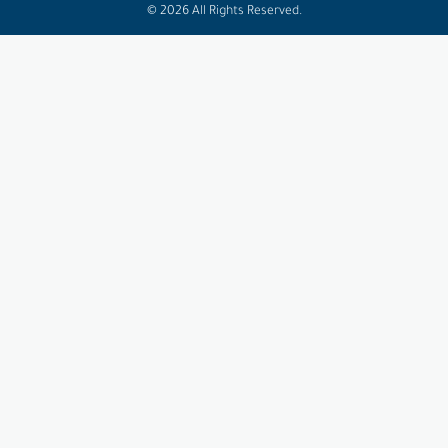
f
© 2026 All Rights Reserved.