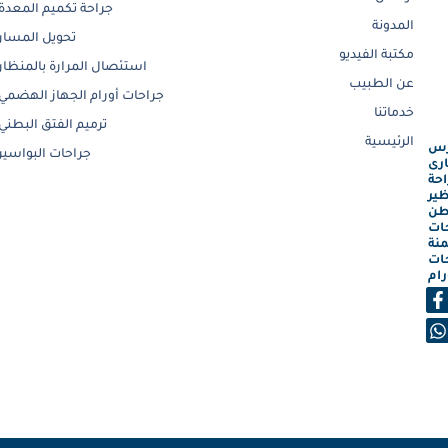
جراحة تكميم المعدة
المدونة
تحويل المسار
مكتبة الفيديو
استئصال المرارة بالمنظار
عن الطبيب
جراحات أورام الجهاز الهضمي
خدماتنا
ترميم الفتق البطني
الرئيسية
رس
جراحات البواسير
رى
احة
ظير
طن
ات
نة
ات
رام
F
a
h
c
a
e
t
b
s
o
a
o
p
k
p
-