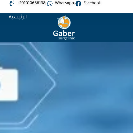
+201010686138
WhatsApp
Facebook
الرئيسية
خ