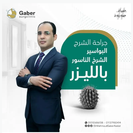
تكلفة
عملية
البواسير
بالليزر
في
أسيوط