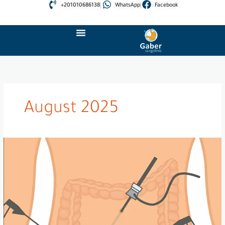
Skip
+201010686138
WhatsApp
Facebook
to
content
August 2025
عملية
استئصال
الزائدة
بالمنظار