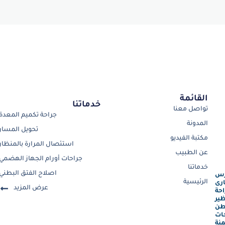
القائمة
خدماتنا
تواصل معنا
جراحة تكميم المعدة
المدونة
تحويل المسار
مكتبة الفيديو
استئصال المرارة بالمنظار
عن الطبيب
جراحات أورام الجهاز الهضمي
خدماتنا
اصلاح الفتق البطني
رس
الرئيسية
رى
عرض المزيد
احة
ظير
طن
ات
نة