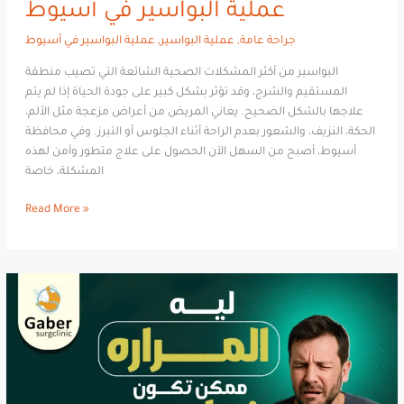
عملية البواسير في أسيوط
جراحة عامة
,
عملية البواسير
,
عملية البواسير في أسيوط
البواسير من أكثر المشكلات الصحية الشائعة التي تصيب منطقة
المستقيم والشرج، وقد تؤثر بشكل كبير على جودة الحياة إذا لم يتم
علاجها بالشكل الصحيح. يعاني المريض من أعراض مزعجة مثل الألم،
الحكة، النزيف، والشعور بعدم الراحة أثناء الجلوس أو التبرز. وفي محافظة
أسيوط، أصبح من السهل الآن الحصول على علاج متطور وآمن لهذه
المشكلة، خاصة
Read More »
لماذا
قد
تُشكّل
المرارة
خطرًا
على
حياتك؟