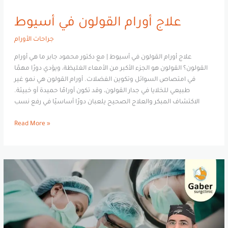
علاج أورام القولون في أسيوط
جراحات الأورام
علاج أورام القولون في أسيوط | مع دكتور محمود جابر ما هي أورام
القولون؟ القولون هو الجزء الأكبر من الأمعاء الغليظة، ويؤدي دورًا مهمًا
في امتصاص السوائل وتكوين الفضلات. أورام القولون هي نمو غير
طبيعي للخلايا في جدار القولون، وقد تكون أورامًا حميدة أو خبيثة.
الاكتشاف المبكر والعلاج الصحيح يلعبان دورًا أساسيًا في رفع نسب
Read More »
افضل
دكتور
جراحة
في
أسيوط