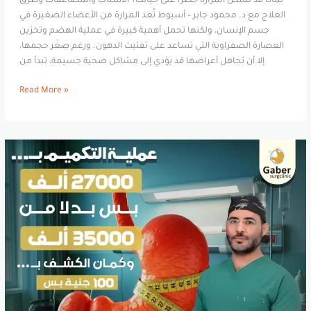
لماذا قد تُشكّل المرارة خطرًا على حياتك؟ الأسباب والمضاعفات وطرق
العلاج مع د. محمود جابر – أسيوط تُعد المرارة من الأعضاء الصغيرة في
جسم الإنسان، ولكنها تحمل أهمية كبيرة في عملية الهضم وتخزين
العصارة الصفراوية التي تساعد على تفتيت الدهون. ورغم صِغَر حجمها،
إلا أن تجاهل أعراضها قد يؤدي إلى مشاكل صحية جسيمة، تبدأ من
Read More »
تكلفة
عملية
تكميم
المعدة
في
أسيوط