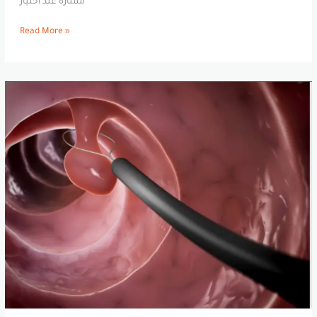
ممتازة عند اختيار
Read More »
علاج
أورام
القولون
في
أسيوط