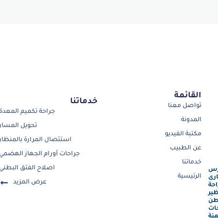
القائمة
خدماتنا
تواصل معنا
جراحة تكميم المعدة
المدونة
تحويل المسار
مكتبة الفيديو
استئصال المرارة بالمنظار
عن الطبيب
جراحات أورام الجهاز الهضمي
خدماتنا
اصلاح الفتق البطني
رس
الرئيسية
رى
عرض المزيد
احة
ظير
طن
ات
نة